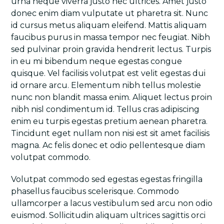
urna neque viverra justo nec ultrices. Amet justo
donec enim diam vulputate ut pharetra sit. Nunc
id cursus metus aliquam eleifend. Mattis aliquam
faucibus purus in massa tempor nec feugiat. Nibh
sed pulvinar proin gravida hendrerit lectus. Turpis
in eu mi bibendum neque egestas congue
quisque. Vel facilisis volutpat est velit egestas dui
id ornare arcu. Elementum nibh tellus molestie
nunc non blandit massa enim. Aliquet lectus proin
nibh nisl condimentum id. Tellus cras adipiscing
enim eu turpis egestas pretium aenean pharetra.
Tincidunt eget nullam non nisi est sit amet facilisis
magna. Ac felis donec et odio pellentesque diam
volutpat commodo.
Volutpat commodo sed egestas egestas fringilla
phasellus faucibus scelerisque. Commodo
ullamcorper a lacus vestibulum sed arcu non odio
euismod. Sollicitudin aliquam ultrices sagittis orci