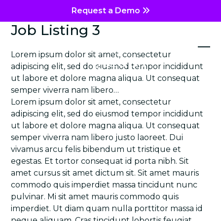
Skip
Request a Demo
to
Job Listing 3
content
Lorem ipsum dolor sit amet, consectetur
Ope
Clos
adipiscing elit, sed do eiusmod tempor incididunt
mob
mob
ut labore et dolore magna aliqua. Ut consequat
me
me
semper viverra nam libero…
Lorem ipsum dolor sit amet, consectetur
adipiscing elit, sed do eiusmod tempor incididunt
ut labore et dolore magna aliqua. Ut consequat
semper viverra nam libero justo laoreet. Dui
vivamus arcu felis bibendum ut tristique et
egestas. Et tortor consequat id porta nibh. Sit
amet cursus sit amet dictum sit. Sit amet mauris
commodo quis imperdiet massa tincidunt nunc
pulvinar. Mi sit amet mauris commodo quis
imperdiet. Ut diam quam nulla porttitor massa id
neque aliquam. Cras tincidunt lobortis feugiat